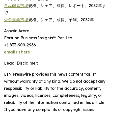
食品酵素市場
規模、シェア、成長、レポート、2032年ま
で
外食産業市場
規模、シェア、成長、予測、2032年
Ashwin Arora
Fortune Business Insights™ Pvt. Ltd.
+1 833-909-2966
email us here
Legal Disclaimer:
EIN Presswire provides this news content "as is"
without warranty of any kind. We do not accept any
responsibility or liability for the accuracy, content,
images, videos, licenses, completeness, legality, or
reliability of the information contained in this article.
If you have any complaints or copyright issues