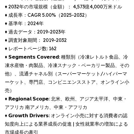
♦︎ 2032年の市場規模（金額）： 4,573億4,000万米ドル
♦︎ 成長率：CAGR 5.00%（2025-2032）
♦︎ 基準年：2024年
♦︎ 過去データ：2019-2023年
♦︎ 調査対象期間： 2019-2032
♦︎ レポートページ数: 162
♦︎ 𝗦𝗲𝗴𝗺𝗲𝗻𝘁𝘀 𝗖𝗼𝘃𝗲𝗿𝗲𝗱: 種類別（冷凍レトルト食品、冷
凍水産物・肉製品、冷凍スナック・ベーカリー製品、その
他）、流通チャネル別（スーパーマーケット/ハイパーマ
ーケット、専門店、コンビニエンスストア、オンライン小
売）
♦︎ 𝗥𝗲𝗴𝗶𝗼𝗻𝗮𝗹 𝗦𝗰𝗼𝗽𝗲: 北米、欧州、アジア太平洋、中東・
アフリカ 南アメリカ、中東・アフリカ
♦︎ 𝗚𝗿𝗼𝘄𝘁𝗵 𝗗𝗿𝗶𝘃𝗲𝗿𝘀: オンライン小売に対する消費者の認
知度向上による業界成長の促進 | 女性就業率の増加による
市場成長の牽引