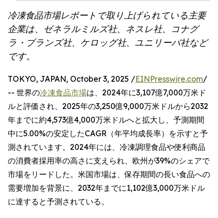
冷凍食品市場レポートで取り上げられている主要
企業は、ゼネラルミルズ社、ネスレ社、コナグ
ラ・ブランズ社、ケロッグ社、ユニリーバ社など
です。
TOKYO, JAPAN, October 3, 2025 /
EINPresswire.com
/
-- 世界の
冷凍食品市場
は、2024年に3,107億7,000万米ド
ルと評価され、2025年の3,250億9,000万米ドルから2032
年までに約4,573億4,000万米ドルへと拡大し、予測期間
中に5.00%の安定したCAGR（年平均成長率）を示すと予
測されています。2024年には、冷凍調理食品や便利商品
の消費者採用率の高さに支えられ、欧州が39%のシェアで
市場をリードした。米国市場は、保存期間の長い食品への
需要増加を背景に、2032年までに1,102億3,000万米ドル
に達すると予測されている。