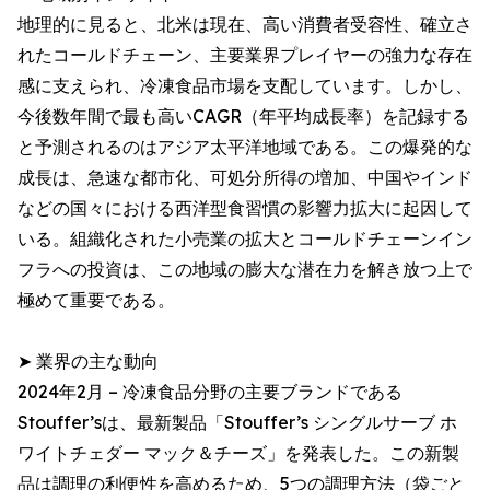
地理的に見ると、北米は現在、高い消費者受容性、確立さ
れたコールドチェーン、主要業界プレイヤーの強力な存在
感に支えられ、冷凍食品市場を支配しています。しかし、
今後数年間で最も高いCAGR（年平均成長率）を記録する
と予測されるのはアジア太平洋地域である。この爆発的な
成長は、急速な都市化、可処分所得の増加、中国やインド
などの国々における西洋型食習慣の影響力拡大に起因して
いる。組織化された小売業の拡大とコールドチェーンイン
フラへの投資は、この地域の膨大な潜在力を解き放つ上で
極めて重要である。
➤ 業界の主な動向
2024年2月 – 冷凍食品分野の主要ブランドである
Stouffer’sは、最新製品「Stouffer’s シングルサーブ ホ
ワイトチェダー マック＆チーズ」を発表した。この新製
品は調理の利便性を高めるため、5つの調理方法（袋ごと