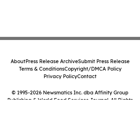
About
Press Release Archive
Submit Press Release
Terms & Conditions
Copyright/DMCA Policy
Privacy Policy
Contact
© 1995-2026 Newsmatics Inc. dba Affinity Group
Publishing & World Food Services Journal. All Rights
Reserved.
Cookie Settings / Your Privacy Choices